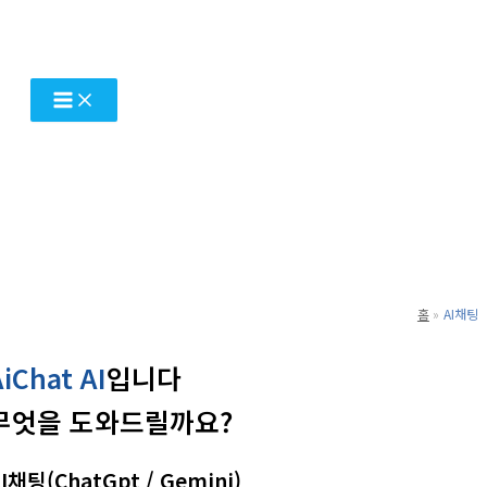
콘
텐
츠
로
건
너
뛰
기
홈
AI채팅
AiChat AI
입니다
무엇을 도와드릴까요?
I채팅(ChatGpt / Gemini)