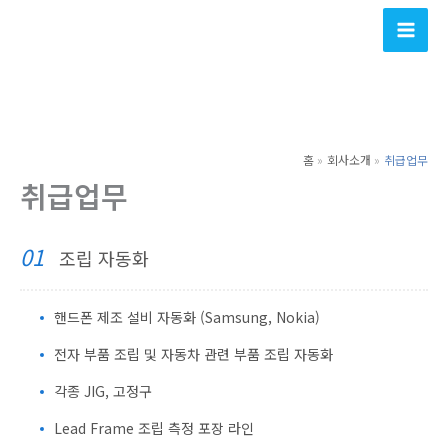
콘
텐
츠
로
건
너
홈
회사소개
취급업무
뛰
취급업무
기
01
조립 자동화
핸드폰 제조 설비 자동화 (Samsung, Nokia)
전자 부품 조립 및 자동차 관련 부품 조립 자동화
각종 JIG, 고정구
Lead Frame 조립 측정 포장 라인