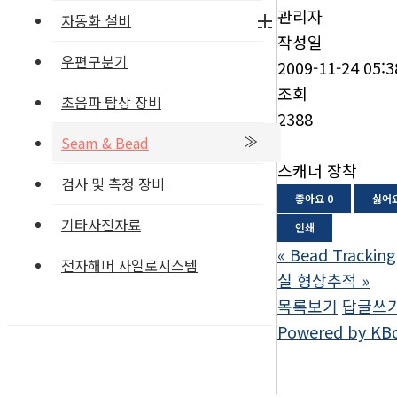
관리자
자동화 설비
작성일
우편구분기
2009-11-24 05:3
조회
초음파 탐상 장비
2388
Seam & Bead
스캐너 장착
검사 및 측정 장비
좋아요
0
싫어
기타사진자료
인쇄
«
Bead Tracking
전자해머 사일로시스템
실 형상추적
»
목록보기
답글쓰
Powered by KB