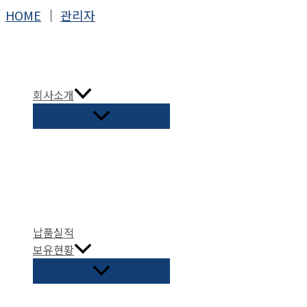
콘
HOME
│
관리자
텐
츠
로
건
회사소개
너
뛰
기
납품실적
보유현황