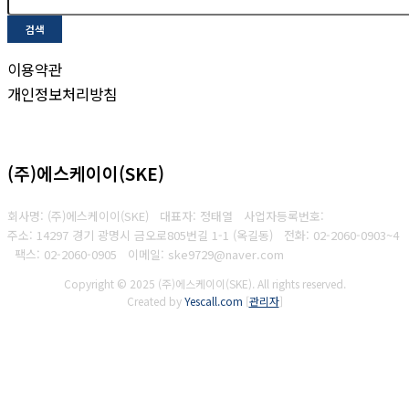
검색
이용약관
개인정보처리방침
(주)에스케이이(SKE)
회사명: (주)에스케이이(SKE) 대표자: 정태열
사업자등록번호:
주소: 14297 경기 광명시 금오로805번길 1-1 (옥길동)
전화: 02-2060-0903~4
팩스: 02-2060-0905
이메일: ske9729@naver.com
Copyright © 2025 (주)에스케이이(SKE). All rights reserved.
Created by
Yescall.com
[
관리자
]