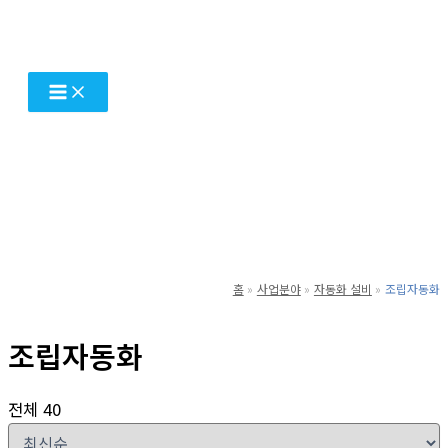
콘
텐
츠
로
건
너
뛰
기
홈
사업분야
자동화 설비
조립자동화
조립자동화
전체 40