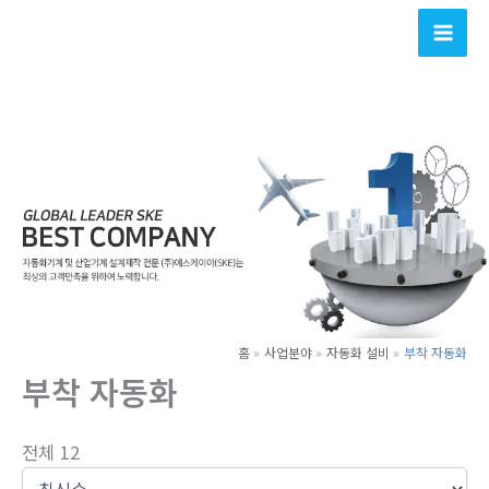
콘
텐
츠
로
건
너
뛰
기
홈
사업분야
자동화 설비
부착 자동화
부착 자동화
전체 12